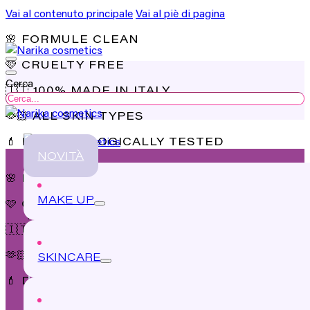
Vai al contenuto principale
Vai al piè di pagina
🌸 FORMULE CLEAN
🩷 CRUELTY FREE
Cerca
🇮🇹 100% MADE IN ITALY
🫶🏻 ALL SKIN TYPES
💄 DERMATOLOGICALLY TESTED
NOVITÀ
Novità
🌸 FORMULE CLEAN
Linea Solari
MAKE UP
🩷 CRUELTY FREE
Pelle protetta, abbronzatura sicura.
🇮🇹 100% MADE IN ITALY
Scopri tutti i prodotti
🫶🏻 ALL SKIN TYPES
SKINCARE
Novità
💄 DERMATOLOGICALLY TESTED
Hair Care