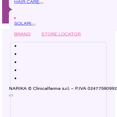
HAIR CARE
Per una chioma sempre al top.
Scopri tutti i prodotti
SOLARI
Novità ✨
BRAND
STORE LOCATOR
NARIKA © Clinicalfarma s.r.l. – P.IVA 02477590992