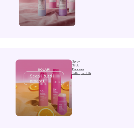
Spray
Stick
Doposole
SOLARI
Tutti i prodotti
Scopri tutti i
prodotti