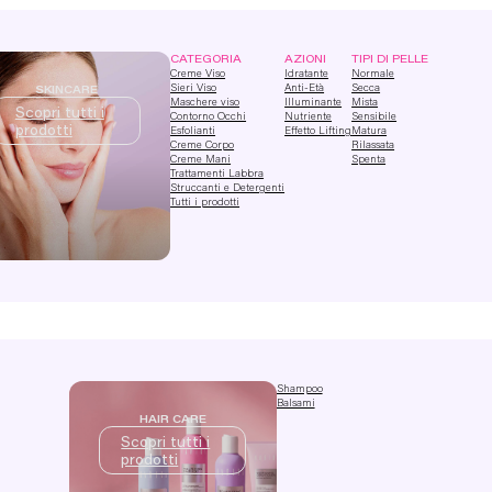
CATEGORIA
AZIONI
TIPI DI PELLE
Creme Viso
Idratante
Normale
Sieri Viso
Anti-Età
Secca
SKINCARE
Maschere viso
Illuminante
Mista
Scopri tutti i
Contorno Occhi
Nutriente
Sensibile
prodotti
Esfolianti
Effetto Lifting
Matura
Creme Corpo
Rilassata
Creme Mani
Spenta
Trattamenti Labbra
Struccanti e Detergenti
Tutti i prodotti
Shampoo
Balsami
HAIR CARE
Scopri tutti i
prodotti