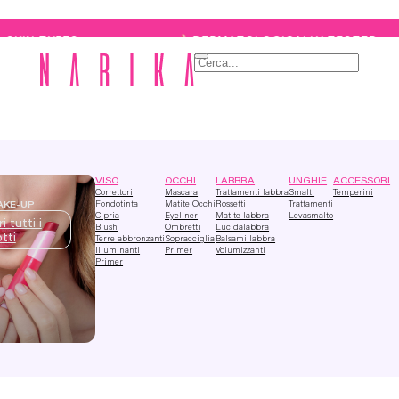
TYPES
DERMATOLOGICALLY TESTED
Cerca
VISO
OCCHI
LABBRA
UNGHIE
ACCESSORI
Correttori
Mascara
Trattamenti labbra
Smalti
Temperini
Fondotinta
Matite Occhi
Rossetti
Trattamenti
AKE-UP
Cipria
Eyeliner
Matite labbra
Levasmalto
i tutti i
Blush
Ombretti
Lucidalabbra
tti
Terre abbronzanti
Sopracciglia
Balsami labbra
Illuminanti
Primer
Volumizzanti
Primer