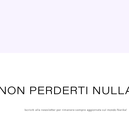
NON PERDERTI NULL
Iscriviti alla newsletter per rimanere sempre aggiornata sul mondo Narika!