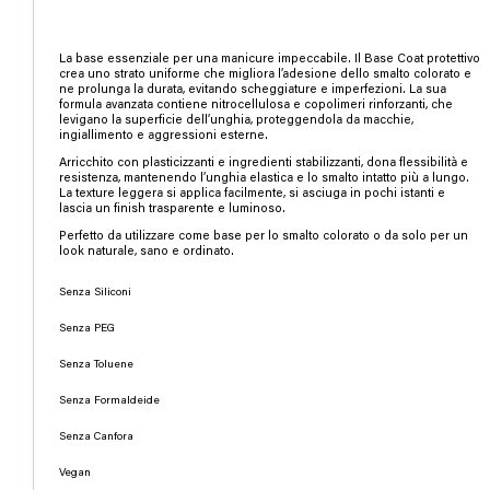
La base essenziale per una manicure impeccabile. Il Base Coat protettivo
crea uno strato uniforme che migliora l’adesione dello smalto colorato e
ne prolunga la durata, evitando scheggiature e imperfezioni. La sua
formula avanzata contiene nitrocellulosa e copolimeri rinforzanti, che
levigano la superficie dell’unghia, proteggendola da macchie,
ingiallimento e aggressioni esterne.
Arricchito con plasticizzanti e ingredienti stabilizzanti, dona flessibilità e
resistenza, mantenendo l’unghia elastica e lo smalto intatto più a lungo.
La texture leggera si applica facilmente, si asciuga in pochi istanti e
lascia un finish trasparente e luminoso.
Perfetto da utilizzare come base per lo smalto colorato o da solo per un
look naturale, sano e ordinato.
Senza Siliconi
Senza PEG
Senza Toluene
Senza Formaldeide
Senza Canfora
Vegan