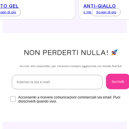
TO GEL
ANTI-GIALLO
opri di più
Scopri di più
€
3,99
NON PERDERTI NULLA!
Iscriviti alla newsletter per rimanere sempre aggiornata sul mondo Narika!
Email
Iscriviti
Acconsento
Acconsento a ricevere comunicazioni commerciali via email. Puoi
disiscriverti quando vuoi.