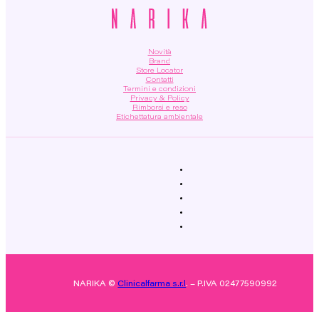
Novità
Brand
Store Locator
Contatti
Termini e condizioni
Privacy & Policy
Rimborsi e reso
Etichettatura ambientale
NARIKA ©
Clinicalfarma s.r.l
. – P.IVA 02477590992