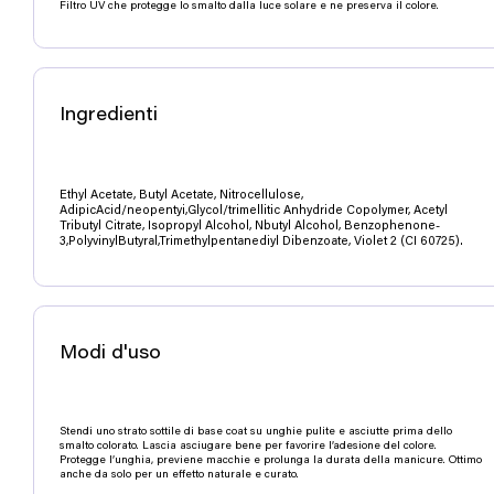
Filtro UV che protegge lo smalto dalla luce solare e ne preserva il colore.
Ingredienti
Ethyl Acetate, Butyl Acetate, Nitrocellulose,
AdipicAcid/neopentyi,Glycol/trimellitic Anhydride Copolymer, Acetyl
Tributyl Citrate, Isopropyl Alcohol, Nbutyl Alcohol, Benzophenone-
3,PolyvinylButyral,Trimethylpentanediyl Dibenzoate, Violet 2 (CI 60725).
Modi d'uso
Stendi uno strato sottile di base coat su unghie pulite e asciutte prima dello
smalto colorato. Lascia asciugare bene per favorire l’adesione del colore.
Protegge l’unghia, previene macchie e prolunga la durata della manicure. Ottimo
anche da solo per un effetto naturale e curato.