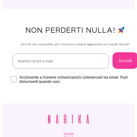
variant
Le
opzion
posso
esser
scelte
nella
NON PERDERTI NULLA!
pagin
del
prodot
Iscriviti alla newsletter per rimanere sempre aggiornata sul mondo Narika!
Email
Iscriviti
Acconsento
Acconsento a ricevere comunicazioni commerciali via email. Puoi
disiscriverti quando vuoi.
Novità