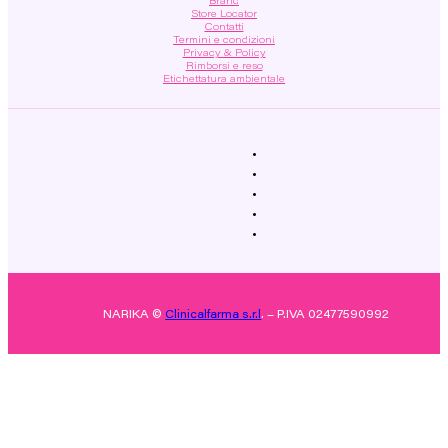
Brand
Store Locator
Contatti
Termini e condizioni
Privacy & Policy
Rimborsi e reso
Etichettatura ambientale
NARIKA ©
Clinicalfarma s.r.l
. – P.IVA 02477590992