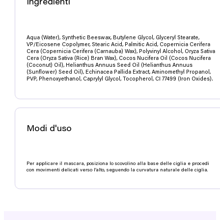
Ingredienti
Aqua (Water), Synthetic Beeswax, Butylene Glycol, Glyceryl Stearate,
VP/Eicosene Copolymer, Stearic Acid, Palmitic Acid, Copernicia Cerifera
Cera (Copernicia Cerifera (Carnauba) Wax), Polyvinyl Alcohol, Oryza Sativa
Cera (Oryza Sativa (Rice) Bran Wax), Cocos Nucifera Oil (Cocos Nucifera
(Coconut) Oil), Helianthus Annuus Seed Oil (Helianthus Annuus
(Sunflower) Seed Oil), Echinacea Pallida Extract, Aminomethyl Propanol,
PVP, Phenoxyethanol, Caprylyl Glycol, Tocopherol, CI 77499 (Iron Oxides).
Modi d'uso
Per applicare il mascara, posiziona lo scovolino alla base delle ciglia e procedi
con movimenti delicati verso l’alto, seguendo la curvatura naturale delle ciglia.