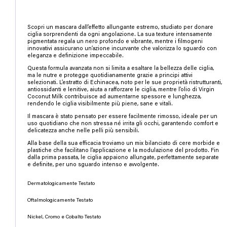
Scopri un mascara dall’effetto allungante estremo, studiato per donare
ciglia sorprendenti da ogni angolazione. La sua texture intensamente
pigmentata regala un nero profondo e vibrante, mentre i filmogeni
innovativi assicurano un’azione incurvante che valorizza lo sguardo con
eleganza e definizione impeccabile.
Questa formula avanzata non si limita a esaltare la bellezza delle ciglia,
ma le nutre e protegge quotidianamente grazie a principi attivi
selezionati. L’estratto di Echinacea, noto per le sue proprietà ristrutturanti,
antiossidanti e lenitive, aiuta a rafforzare le ciglia, mentre l’olio di Virgin
Coconut Milk contribuisce ad aumentarne spessore e lunghezza,
rendendo le ciglia visibilmente più piene, sane e vitali.
Il mascara è stato pensato per essere facilmente rimosso, ideale per un
uso quotidiano che non stressa né irrita gli occhi, garantendo comfort e
delicatezza anche nelle pelli più sensibili.
Alla base della sua efficacia troviamo un mix bilanciato di cere morbide e
plastiche che facilitano l’applicazione e la modulazione del prodotto. Fin
dalla prima passata, le ciglia appaiono allungate, perfettamente separate
e definite, per uno sguardo intenso e avvolgente.
Dermatologicamente Testato
Oftalmologicamente Testato
Nickel, Cromo e Cobalto Testato