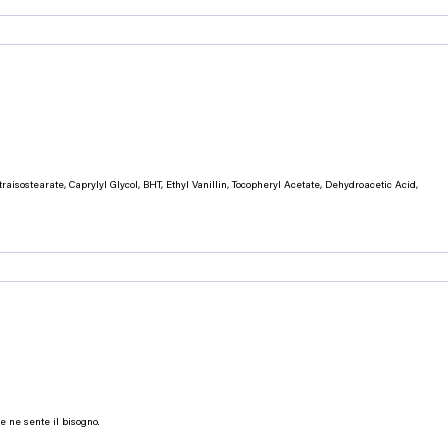
sostearate, Caprylyl Glycol, BHT, Ethyl Vanillin, Tocopheryl Acetate, Dehydroacetic Acid,
e ne sente il bisogno.