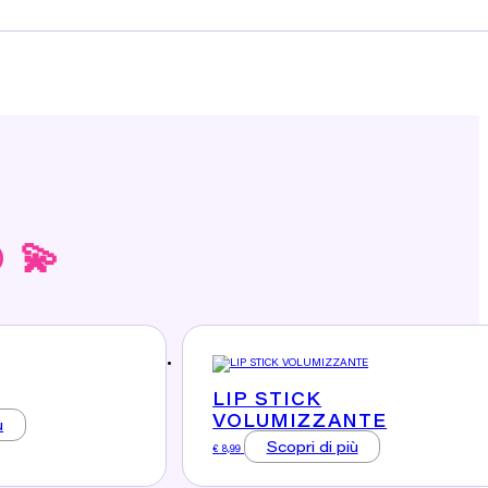
 💫
LIP STICK
VOLUMIZZANTE
ù
Scopri di più
€
8,99