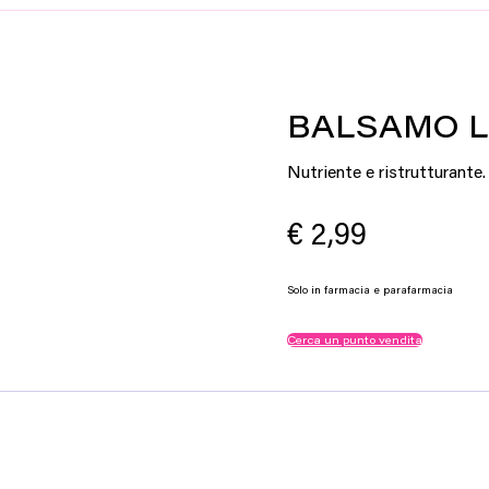
BALSAMO 
Nutriente e ristrutturante.
€
2,99
Solo in farmacia e parafarmacia
Cerca un punto vendita