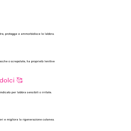
nutre, protegge e ammorbidisce le labbra.
ecche o screpolate, ha proprietà lenitive
dolci 🥰
ndicato per labbra sensibili o irritate.
beri e migliora la rigenerazione cutanea.