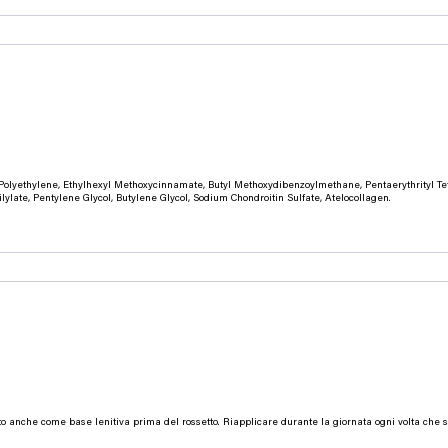
Polyethylene, Ethylhexyl Methoxycinnamate, Butyl Methoxydibenzoylmethane, Pentaerythrityl Tetrai
ylate, Pentylene Glycol, Butylene Glycol, Sodium Chondroitin Sulfate, Atelocollagen.
o anche come base lenitiva prima del rossetto. Riapplicare durante la giornata ogni volta che s