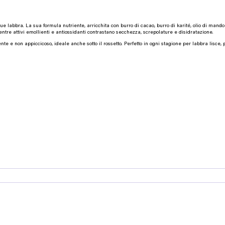
 tue labbra. La sua formula nutriente, arricchita con burro di cacao, burro di karité, olio di man
mentre attivi emollienti e antiossidanti contrastano secchezza, screpolature e disidratazione.
nte e non appiccicoso, ideale anche sotto il rossetto. Perfetto in ogni stagione per labbra lisce