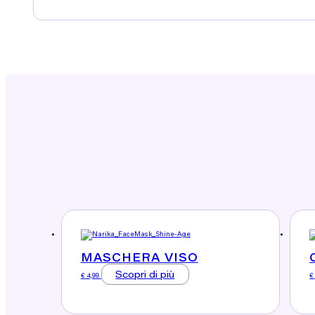
MASCHERA VISO
Scopri di più
€
4,99
€