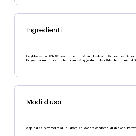
Ingredienti
Octyldodecanol, C18-70 Isoparaffin, Cera Alba, Theobroma Cacao Seed Butter, 
Butyrospermum Parkii Butter, Prunus Amygdalus Dulcis Oil, Silica Dimethyl Sil
Modi d'uso
Applicare direttamente sulle labbra per donare comfort e idratazione. Perfett