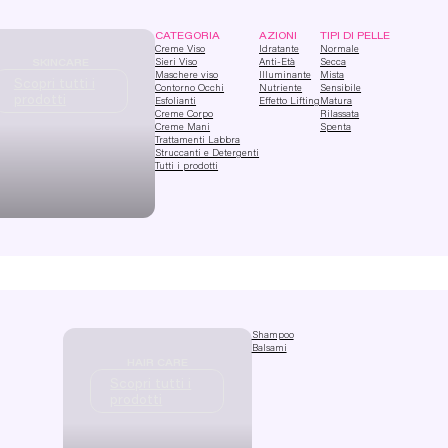
CATEGORIA
AZIONI
TIPI DI PELLE
Creme Viso
Idratante
Normale
Sieri Viso
Anti-Età
Secca
SKINCARE
Maschere viso
Illuminante
Mista
Scopri tutti i
Contorno Occhi
Nutriente
Sensibile
prodotti
Esfolianti
Effetto Lifting
Matura
Creme Corpo
Rilassata
Creme Mani
Spenta
Trattamenti Labbra
Struccanti e Detergenti
Tutti i prodotti
Shampoo
Balsami
HAIR CARE
Scopri tutti i
prodotti