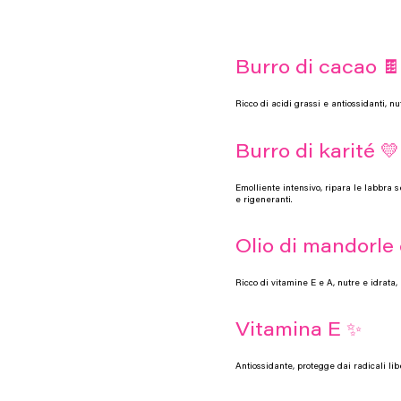
Burro di cacao 🍫
Ricco di acidi grassi e antiossidanti, 
Burro di karité 💛
Emolliente intensivo, ripara le labbra s
e rigeneranti.
Olio di mandorle 
Ricco di vitamine E e A, nutre e idrata, i
Vitamina E ✨
Antiossidante, protegge dai radicali li