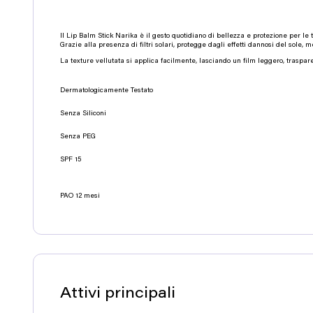
Il Lip Balm Stick Narika è il gesto quotidiano di bellezza e protezione per le
Grazie alla presenza di filtri solari, protegge dagli effetti dannosi del sole, 
La texture vellutata si applica facilmente, lasciando un film leggero, traspare
Dermatologicamente Testato
Senza Siliconi
Senza PEG
SPF 15
PAO 12 mesi
Attivi principali