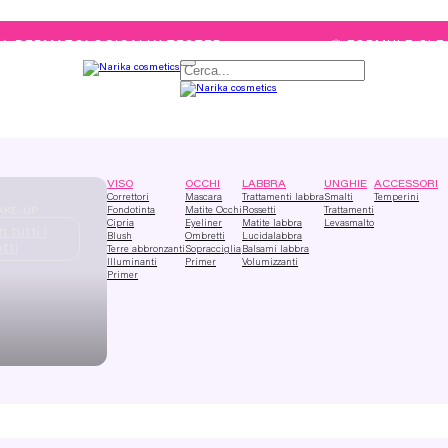
MATOLOGICALLY TESTED
🌸 FORMULE CLEAN
Cerca
VISO
OCCHI
LABBRA
UNGHIE
ACCESSORI
Correttori
Mascara
Trattamenti labbra
Smalti
Temperini
Fondotinta
Matite Occhi
Rossetti
Trattamenti
AKE-UP
Cipria
Eyeliner
Matite labbra
Levasmalto
i tutti i
Blush
Ombretti
Lucidalabbra
tti
Terre abbronzanti
Sopracciglia
Balsami labbra
Illuminanti
Primer
Volumizzanti
Primer