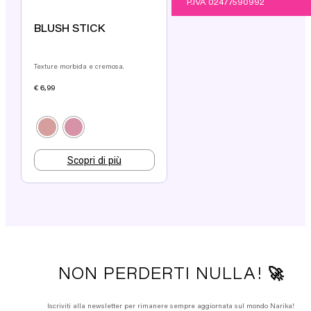
P.IVA 02477590992
STORE LOCATOR
BLUSH STICK
Texture morbida e cremosa.
€
6,99
Scopri di più
NON PERDERTI NULLA! 🚀
Iscriviti alla newsletter per rimanere sempre aggiornata sul mondo Narika!